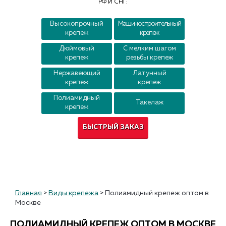
РФ И СНГ:
Контакты
Высокопрочный
Машиностроительный
крепеж
крепеж
Дюймовый
С мелким шагом
крепеж
резьбы крепеж
Нержавеющий
Латунный
крепеж
крепеж
Полиамидный
Такелаж
крепеж
БЫСТРЫЙ ЗАКАЗ
Главная
>
Виды крепежа
>
Полиамидный крепеж оптом в
Москве
ПОЛИАМИДНЫЙ КРЕПЕЖ ОПТОМ В МОСКВЕ