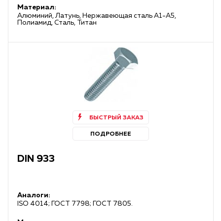
полиамидный крепеж сохраняет все прочностные свойства
Материал:
Алюминий, Латунь, Нержавеющая сталь А1-А5,
и остается устойчивым к механическим нагрузкам.
Полиамид, Сталь, Титан
—
не подвержен коррозии
и другим воздействиям
окружающей среды.
С учетом вышеперечисленных свойств полиамидного
крепежа, он является отличной альтернативой метизам из
углеродистой стали, нержавеющей стали и из цветных
металлов.
ТПК «Сейд» предлагает отличные цены на полиамидные
винты, болты, шайбы, шпильки в Москве, при сохранении
БЫСТРЫЙ ЗАКАЗ
европейского качества данной продукции.
ПОДРОБНЕЕ
DIN 933
Аналоги:
ISO 4014; ГОСТ 7798; ГОСТ 7805.