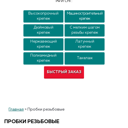
РФ И СНГ:
Контакты
Высокопрочный
Машиностроительный
крепеж
крепеж
Дюймовый
С мелким шагом
крепеж
резьбы крепеж
Нержавеющий
Латунный
крепеж
крепеж
Полиамидный
Такелаж
крепеж
БЫСТРЫЙ ЗАКАЗ
Главная
>
Пробки резьбовые
ПРОБКИ РЕЗЬБОВЫЕ