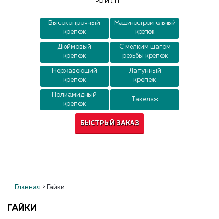
РФ И СНГ:
Контакты
Высокопрочный
Машиностроительный
крепеж
крепеж
Дюймовый
С мелким шагом
крепеж
резьбы крепеж
Нержавеющий
Латунный
крепеж
крепеж
Полиамидный
Такелаж
крепеж
БЫСТРЫЙ ЗАКАЗ
Главная
>
Гайки
ГАЙКИ