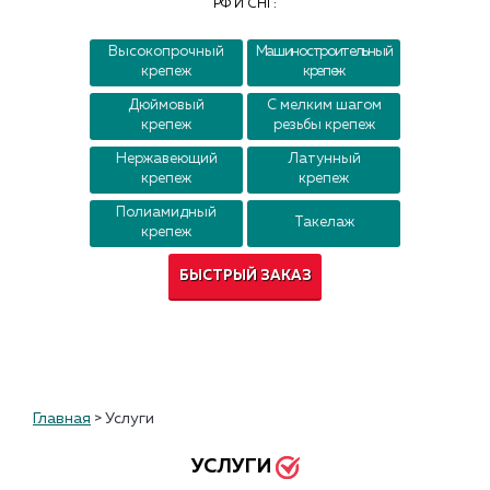
РФ И СНГ:
Контакты
Высокопрочный
Машиностроительный
крепеж
крепеж
Дюймовый
С мелким шагом
крепеж
резьбы крепеж
Нержавеющий
Латунный
крепеж
крепеж
Полиамидный
Такелаж
крепеж
БЫСТРЫЙ ЗАКАЗ
Главная
>
Услуги
УСЛУГИ