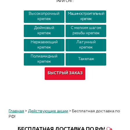
РФ И СНГ:
Контакты
Высокопрочный
Машиностроительный
крепеж
крепеж
Дюймовый
С мелким шагом
крепеж
резьбы крепеж
Нержавеющий
Латунный
крепеж
крепеж
Полиамидный
Такелаж
крепеж
БЫСТРЫЙ ЗАКАЗ
Главная
>
Действующие акции
>
Бесплатная доставка по
РФ!
БЕСПЛАТНАЯ ДОСТАВКА ПО РФ!