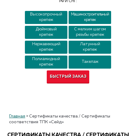
РФ И СНГ:
Контакты
Высокопрочный
Машиностроительный
крепеж
крепеж
Дюймовый
С мелким шагом
крепеж
резьбы крепеж
Нержавеющий
Латунный
крепеж
крепеж
Полиамидный
Такелаж
крепеж
БЫСТРЫЙ ЗАКАЗ
Главная
>
Сертификаты качества / Сертификаты
соответствия ТПК «Сейд»
СЕРТИФИКАТЫ КАЧЕСТВА / СЕРТИФИКАТЫ