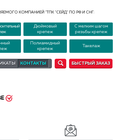
ЯЕМОГО КОМПАНИЕЙ "ТПК "СЕЙД" ПО РФ И СНГ:
оительный
Дюймовый
С мелким шагом
пеж
крепеж
резьбы крепеж
нный
Полиамидный
Такелаж
пеж
крепеж
ИКАТЫ
КОНТАКТЫ
БЫСТРЫЙ ЗАКАЗ
ВЕ