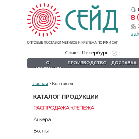
8 
О
компании
sal
Производство
Санкт-Петербург
Доставка
О
ПРОИЗВОДСТВО
ДОСТАВКА
КОМПАНИИ
Услуги
Акции
Главная
>
Контакты
Информация
КАТАЛОГ ПРОДУКЦИИ
РАСПРОДАЖА КРЕПЕЖА
DIN/
ГОСТ/ISO
Анкера
Сертификаты
Болты