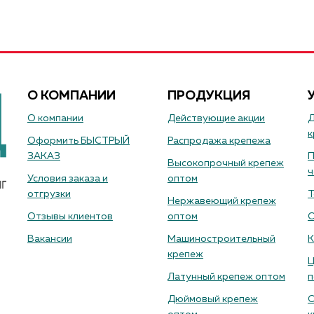
О КОМПАНИИ
ПРОДУКЦИЯ
О компании
Действующие акции
Д
к
Оформить БЫСТРЫЙ
Распродажа крепежа
ЗАКАЗ
П
Высокопрочный крепеж
ч
Условия заказа и
оптом
отгрузки
Т
Нержавеющий крепеж
Отзывы клиентов
оптом
О
Вакансии
Машиностроительный
К
крепеж
Ц
Латунный крепеж оптом
п
Дюймовый крепеж
О