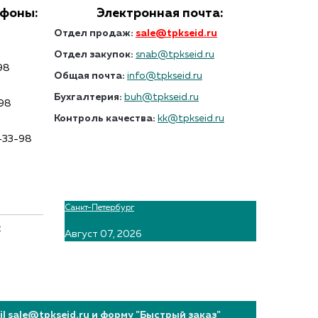
ефоны:
Электронная почта:
Отдел продаж:
sale@tpkseid.ru
Отдел закупок:
snab@tpkseid.ru
98
Общая почта:
info@tpkseid.ru
Бухгалтерия:
buh@tpkseid.ru
-98
Контроль качества:
kk@tpkseid.ru
7-33-98
Санкт-Петербург
:
Август 07, 2026
 sale@tpkseid.ru и форму "Быстрый заказ"