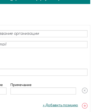
ие
Примечание
» Добавить позицию