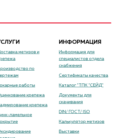
УСЛУГИ
ИНФОРМАЦИЯ
оставка метизов и
Информация для
репежа
специалистов отдела
снабжения
роизводство по
ертежам
Сертификаты качества
окарные работы
Каталог "ТПК "СЕЙД"
цинкование крепежа
Документы для
скачивания
адмирование крепежа
DIN/ ГОСТ/ ISO
инк-ламельное
окрытие
Калькулятор метизов
ксидирование
Выставки