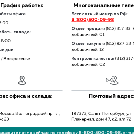
График работы:
Многоканальные тел
аботы офиса:
Бесплатный номер по РФ:
8 (800) 500-09-98
8:00
Отдел продаж:
(812) 317-33-
аботы склада:
добавочный: 01
18:00
Отдел закупок:
(812) 927-33
добавочный: 12
е дни:
Контроль качества:
(812) 31
 / Воскресенье
добавочный: 02
рес офиса и склада:
Почтовый адрес
Москва, Волгоградский пр-кт,
197373, Санкт-Петербург, ул.
ус 23
Планерная, дом 47, к.2, а/я 72
акажите прямо сейчас: по телефону 8-800-500-09-98, e-mail