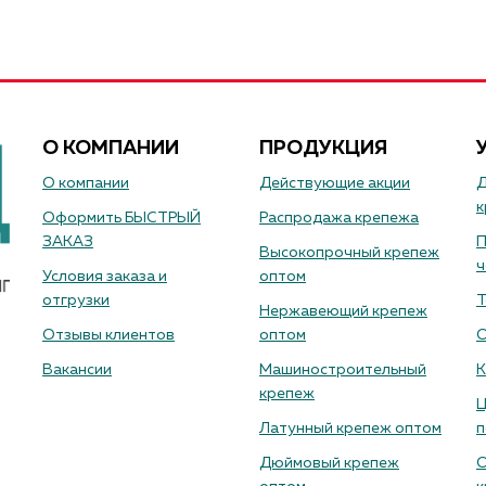
О КОМПАНИИ
ПРОДУКЦИЯ
О компании
Действующие акции
Д
к
Оформить БЫСТРЫЙ
Распродажа крепежа
ЗАКАЗ
П
Высокопрочный крепеж
ч
Условия заказа и
оптом
отгрузки
Т
Нержавеющий крепеж
Отзывы клиентов
оптом
О
Вакансии
Машиностроительный
К
крепеж
Ц
Латунный крепеж оптом
п
Дюймовый крепеж
О