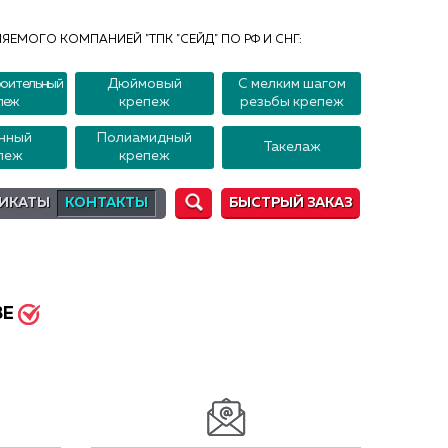
ЯЕМОГО КОМПАНИЕЙ "ТПК "СЕЙД" ПО РФ И СНГ:
оительный
Дюймовый
С мелким шагом
пеж
крепеж
резьбы крепеж
нный
Полиамидный
Такелаж
пеж
крепеж
ИКАТЫ
КОНТАКТЫ
БЫСТРЫЙ ЗАКАЗ
ВЕ