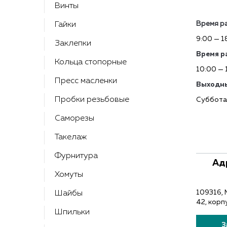
Контакты
Винты
Время р
Гайки
9:00 — 1
Заклепки
Время р
Кольца стопорные
10:00 — 
Пресс масленки
Выходны
Пробки резьбовые
Суббота
Саморезы
Такелаж
Фурнитура
Ад
Хомуты
109316, 
Шайбы
42, корп
Шпильки
З