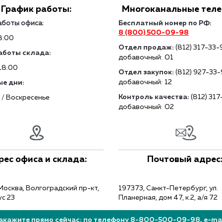
График работы:
Многоканальные тел
аботы офиса:
Бесплатный номер по РФ:
8 (800) 500-09-98
8:00
Отдел продаж:
(812) 317-33-
аботы склада:
добавочный: 01
18:00
Отдел закупок:
(812) 927-33
добавочный: 12
е дни:
Контроль качества:
(812) 31
 / Воскресенье
добавочный: 02
рес офиса и склада:
Почтовый адрес
Москва, Волгоградский пр-кт,
197373, Санкт-Петербург, ул.
ус 23
Планерная, дом 47, к.2, а/я 72
акажите прямо сейчас: по телефону 8-800-500-09-98, e-mail