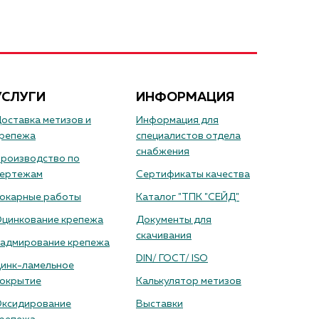
УСЛУГИ
ИНФОРМАЦИЯ
оставка метизов и
Информация для
репежа
специалистов отдела
снабжения
роизводство по
ертежам
Сертификаты качества
окарные работы
Каталог "ТПК "СЕЙД"
цинкование крепежа
Документы для
скачивания
адмирование крепежа
DIN/ ГОСТ/ ISO
инк-ламельное
окрытие
Калькулятор метизов
ксидирование
Выставки