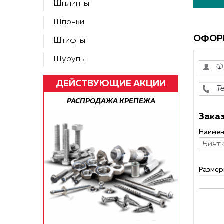
Шплинты
Шпонки
ОФОР
Штифты
Шурупы
ДЕЙСТВУЮЩИЕ АКЦИИ
ЕПЕЖА
БЕСПЛАТНАЯ ДОСТАВКА ПО РФ!
РАСП
Заказ
Наимен
Размер