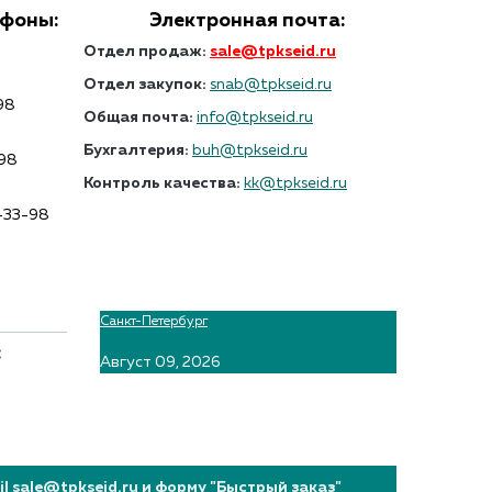
ефоны:
Электронная почта:
Отдел продаж:
sale@tpkseid.ru
Отдел закупок:
snab@tpkseid.ru
98
Общая почта:
info@tpkseid.ru
Бухгалтерия:
buh@tpkseid.ru
-98
Контроль качества:
kk@tpkseid.ru
7-33-98
Санкт-Петербург
:
Август 09, 2026
 sale@tpkseid.ru и форму "Быстрый заказ"