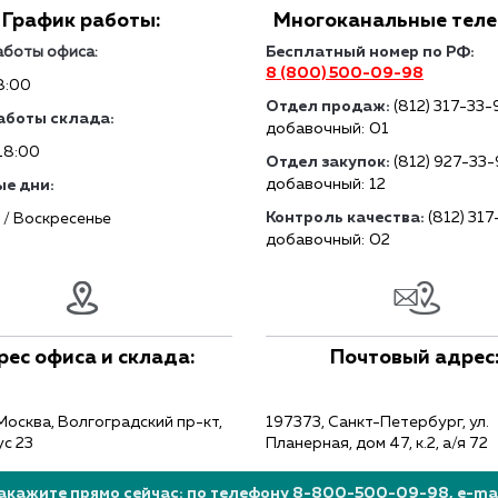
График работы:
Многоканальные тел
аботы офиса:
Бесплатный номер по РФ:
8 (800) 500-09-98
8:00
Отдел продаж:
(812) 317-33-
аботы склада:
добавочный: 01
18:00
Отдел закупок:
(812) 927-33
добавочный: 12
е дни:
Контроль качества:
(812) 31
 / Воскресенье
добавочный: 02
рес офиса и склада:
Почтовый адрес
Москва, Волгоградский пр-кт,
197373, Санкт-Петербург, ул.
ус 23
Планерная, дом 47, к.2, а/я 72
акажите прямо сейчас: по телефону 8-800-500-09-98, e-mail