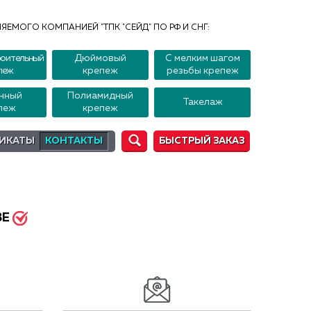
ЯЕМОГО КОМПАНИЕЙ "ТПК "СЕЙД" ПО РФ И СНГ:
оительный
Дюймовый
С мелким шагом
пеж
крепеж
резьбы крепеж
нный
Полиамидный
Такелаж
пеж
крепеж
ИКАТЫ
КОНТАКТЫ
БЫСТРЫЙ ЗАКАЗ
ВЕ