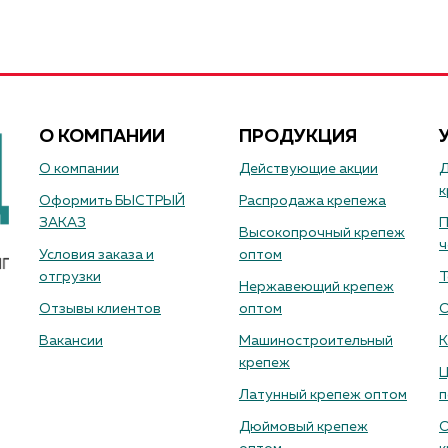
О КОМПАНИИ
ПРОДУКЦИЯ
О компании
Действующие акции
Д
к
Оформить БЫСТРЫЙ
Распродажа крепежа
ЗАКАЗ
П
Высокопрочный крепеж
ч
Условия заказа и
оптом
отгрузки
Т
Нержавеющий крепеж
Отзывы клиентов
оптом
О
Вакансии
Машиностроительный
К
крепеж
Ц
Латунный крепеж оптом
п
Дюймовый крепеж
О