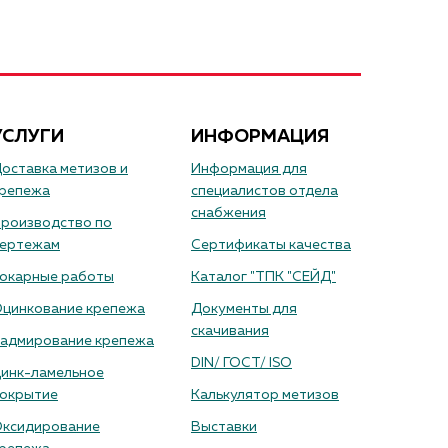
УСЛУГИ
ИНФОРМАЦИЯ
оставка метизов и
Информация для
репежа
специалистов отдела
снабжения
роизводство по
ертежам
Сертификаты качества
окарные работы
Каталог "ТПК "СЕЙД"
цинкование крепежа
Документы для
скачивания
адмирование крепежа
DIN/ ГОСТ/ ISO
инк-ламельное
окрытие
Калькулятор метизов
ксидирование
Выставки