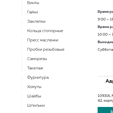
Контакты
Винты
Время р
Гайки
9:00 — 1
Заклепки
Время р
Кольца стопорные
10:00 — 
Пресс масленки
Выходны
Пробки резьбовые
Суббота
Саморезы
Такелаж
Фурнитура
Ад
Хомуты
109316, 
Шайбы
42, корп
Шпильки
З