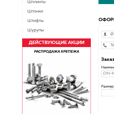
Шплинты
Шпонки
ОФОР
Штифты
Шурупы
ДЕЙСТВУЮЩИЕ АКЦИИ
 КРЕПЕЖА
БЕСПЛАТНАЯ ДОСТАВКА ПО РФ!
Р
Заказ
Наимен
Размер