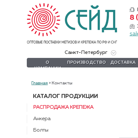
8 
О
компании
sal
Производство
Санкт-Петербург
Доставка
О
ПРОИЗВОДСТВО
ДОСТАВКА
КОМПАНИИ
Услуги
Акции
Главная
>
Контакты
Информация
КАТАЛОГ ПРОДУКЦИИ
РАСПРОДАЖА КРЕПЕЖА
DIN/
ГОСТ/ISO
Анкера
Сертификаты
Болты