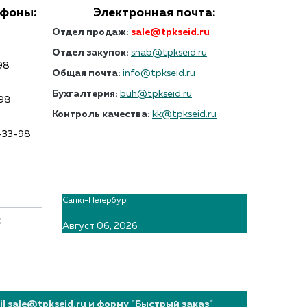
ефоны:
Электронная почта:
Отдел продаж:
sale@tpkseid.ru
Отдел закупок:
snab@tpkseid.ru
98
Общая почта:
info@tpkseid.ru
Бухгалтерия:
buh@tpkseid.ru
-98
Контроль качества:
kk@tpkseid.ru
7-33-98
Санкт-Петербург
:
Август 06, 2026
 sale@tpkseid.ru и форму "Быстрый заказ"