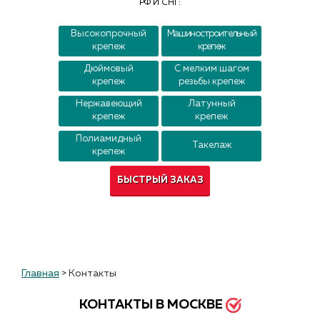
РФ И СНГ:
Контакты
Высокопрочный
Машиностроительный
крепеж
крепеж
Дюймовый
С мелким шагом
крепеж
резьбы крепеж
Нержавеющий
Латунный
крепеж
крепеж
Полиамидный
Такелаж
крепеж
БЫСТРЫЙ ЗАКАЗ
Главная
>
Контакты
КОНТАКТЫ В МОСКВЕ