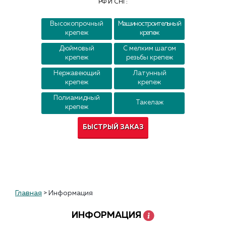
РФ И СНГ:
Контакты
Высокопрочный
Машиностроительный
крепеж
крепеж
Дюймовый
С мелким шагом
крепеж
резьбы крепеж
Нержавеющий
Латунный
крепеж
крепеж
Полиамидный
Такелаж
крепеж
БЫСТРЫЙ ЗАКАЗ
Главная
>
Информация
ИНФОРМАЦИЯ